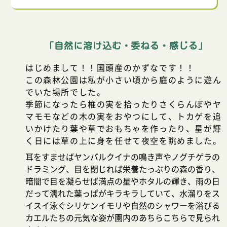
「自然に溶け込む・委ねる・感じる」
はじめまして！！国頭産のかずなです！！
この森林公園は私が小さい頃から庭のように遊ん
でいた場所でした。
季節になったら椎の実を拾ったりさくらんぼやヤ
マモモなどの木の実をおやつにして、トカゲを追
いかけたり葉や草でおもちゃを作ったり、星が輝
く日には草の上に身を任せて夜空を眺めました。
耳をすませばヤンバルクイナの鳴き声やノグチゲラの
ドラミング、目を閉じれば栄養たっぶりの森の香り、
暗闇で目を凝らせば満点の星やホタルの輝き、雨の日
だって濡れた葉っぱがキラキラしていて、水溜りをス
イスイ泳ぐシリケンイモリや自然のシャワーを浴びる
カエルたちの元気な姿が園内のあちらこちらで見られ