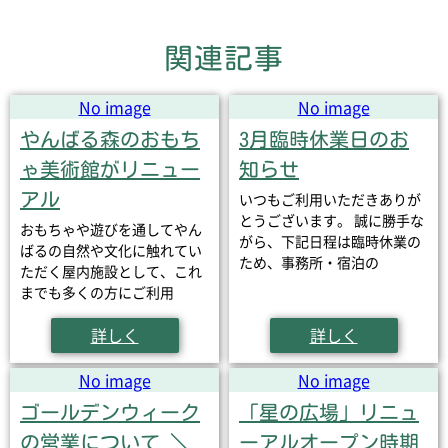
関連記事
No image
No image
やんばる森のおもち
3月臨時休業日のお
ゃ美術館がリニュー
知らせ
アル
いつもご利用いただきありが
とうございます。 誠に勝手な
おもちゃや遊びを通してやん
がら、下記日程は臨時休業の
ばるの自然や文化に触れてい
ため、事務所・宿泊の
ただく屋内施設として、これ
までも多くの方にご利用
詳しく
詳しく
No image
No image
ゴールデンウィーク
「星の広場」リニュ
の営業について ＼
ーアルオープン時期